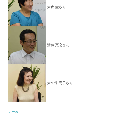
大倉 圭さん
清積 寛之さん
大久保 尚子さん
＜ TOP