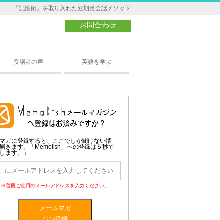
『記憶術』を取り入れた短期英会話メソッド
お問合わせ
受講者の声
英語を学ぶ
マガに登録すると、ここでしか聞けない情
届きます。「Memolish」への登録は５秒で
します。」
※普段ご使用のメールアドレスを入力ください。
メールマガ
ジン登録