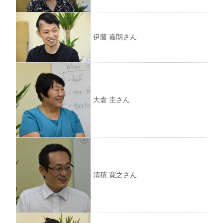
伊藤 嘉朗さん
大倉 圭さん
清積 寛之さん