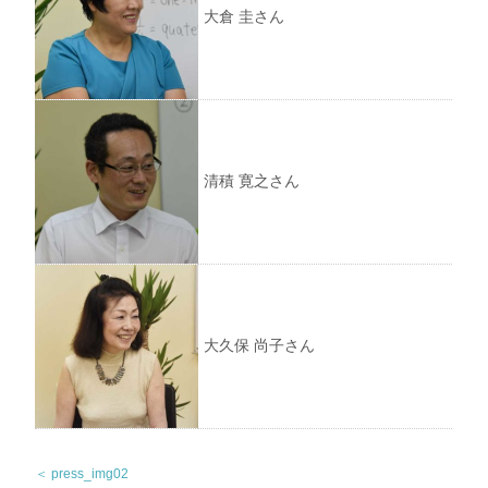
大倉 圭さん
清積 寛之さん
大久保 尚子さん
＜ press_img02