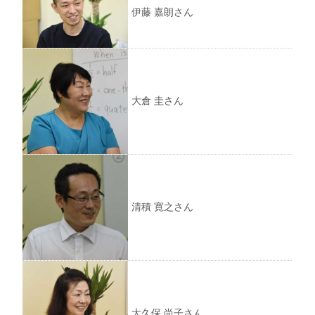
伊藤 嘉朗さん
大倉 圭さん
清積 寛之さん
大久保 尚子さん