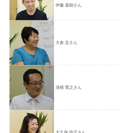
伊藤 嘉朗さん
大倉 圭さん
清積 寛之さん
大久保 尚子さん