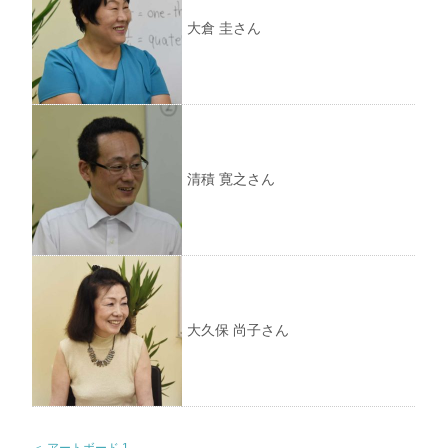
大倉 圭さん
清積 寛之さん
大久保 尚子さん
＜ アートボード 1