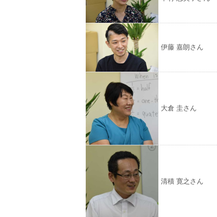
伊藤 嘉朗さん
大倉 圭さん
清積 寛之さん