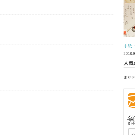
手紙
2018.9
人気
まだ
メル
情報
５秒