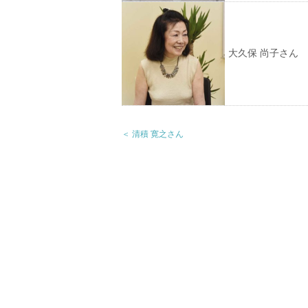
大久保 尚子さん
＜ 清積 寛之さん