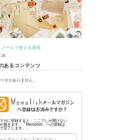
・メールで使える表現
.18
のあるコンテンツ
データがありません。
マガに登録すると、ここでしか聞けない
が届きます。「Memolish」への登録は
で完了します。」