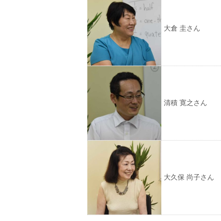
大倉 圭さん
清積 寛之さん
大久保 尚子さん