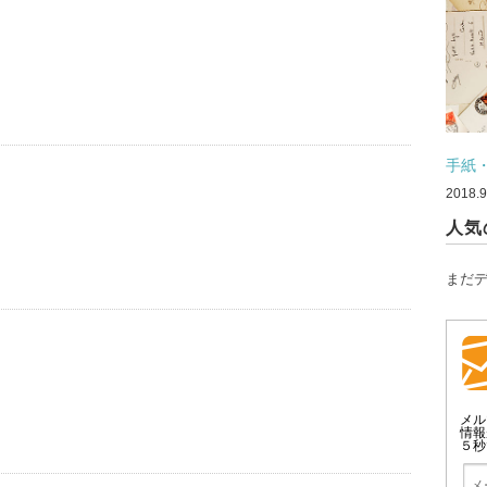
手紙
2018.9
人気
まだ
メル
情報
５秒