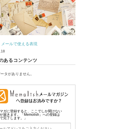
・メールで使える表現
.18
のあるコンテンツ
データがありません。
マガに登録すると、ここでしか聞けない
が届きます。「Memolish」への登録は
で完了します。」